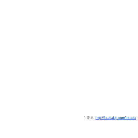
引用元 :
http://futabalog.com/thread/