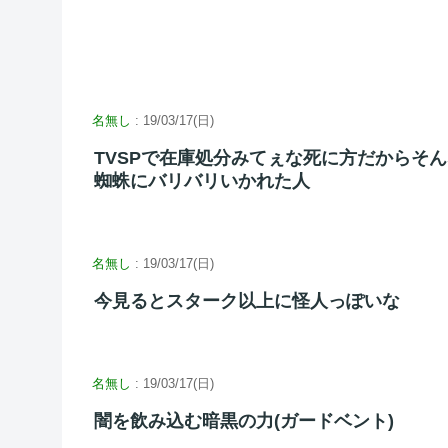
名無し
: 19/03/17(日)
TVSPで在庫処分みてぇな死に方だからそ
蜘蛛にバリバリいかれた人
名無し
: 19/03/17(日)
今見るとスターク以上に怪人っぽいな
名無し
: 19/03/17(日)
闇を飲み込む暗黒の力(ガードベント)