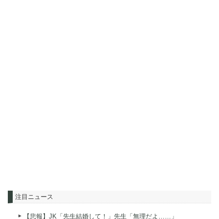
注目ニュース
【悲報】JK「先生結婚して！」先生「無理だよ……」