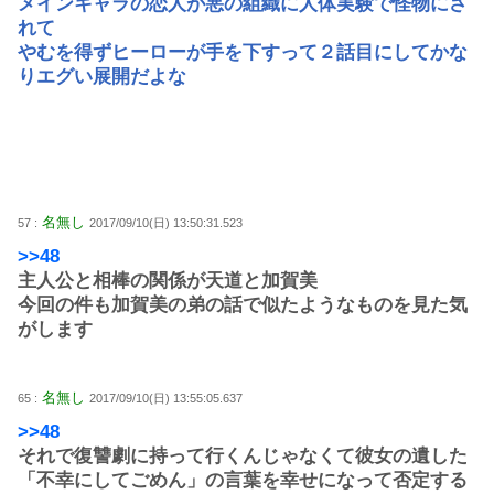
メインキャラの恋人が悪の組織に人体実験で怪物にさ
れて
やむを得ずヒーローが手を下すって２話目にしてかな
りエグい展開だよな
名無し
57 :
2017/09/10(日) 13:50:31.523
>>48
主人公と相棒の関係が天道と加賀美
今回の件も加賀美の弟の話で似たようなものを見た気
がします
名無し
65 :
2017/09/10(日) 13:55:05.637
>>48
それで復讐劇に持って行くんじゃなくて彼女の遺した
「不幸にしてごめん」の言葉を幸せになって否定する