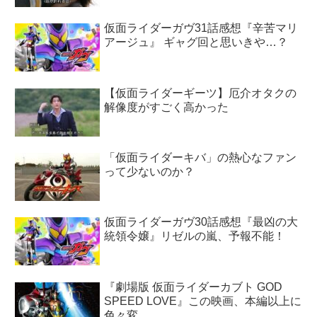
仮面ライダーガヴ31話感想『辛苦マリ
アージュ』 ギャグ回と思いきや…？
【仮面ライダーギーツ】厄介オタクの
解像度がすごく高かった
「仮面ライダーキバ」の熱心なファン
って少ないのか？
仮面ライダーガヴ30話感想『最凶の大
統領令嬢』リゼルの嵐、予報不能！
『劇場版 仮面ライダーカブト GOD
SPEED LOVE』この映画、本編以上に
色々変