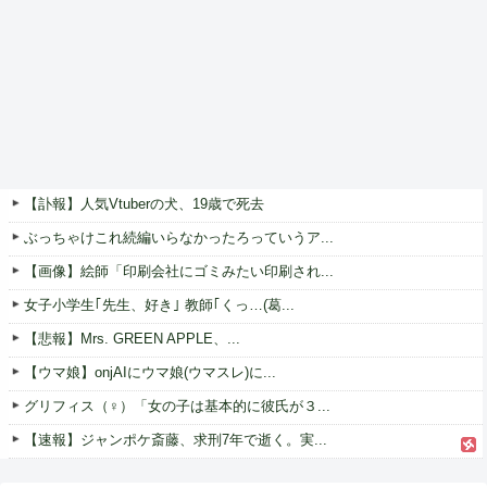
【訃報】人気Vtuberの犬、19歳で死去
ぶっちゃけこれ続編いらなかったろっていうア...
【画像】絵師「印刷会社にゴミみたい印刷され...
女子小学生｢先生、好き｣ 教師｢くっ…(葛...
【悲報】Mrs. GREEN APPLE、...
【ウマ娘】onjAIにウマ娘(ウマスレ)に...
グリフィス（♀）「女の子は基本的に彼氏が３...
【速報】ジャンポケ斎藤、求刑7年で逝く。実...