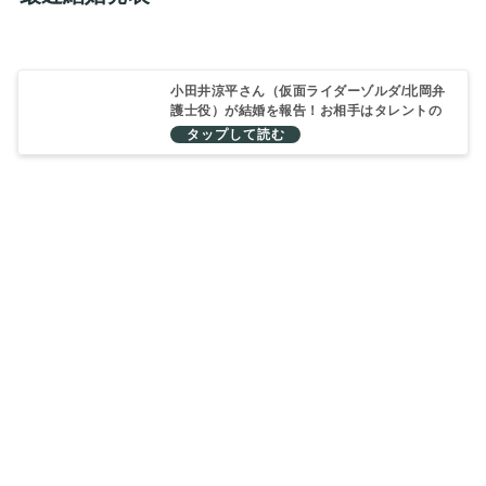
小田井涼平さん（仮面ライダーゾルダ/北岡弁
護士役）が結婚を報告！お相手はタレントの
LiLiCoさん