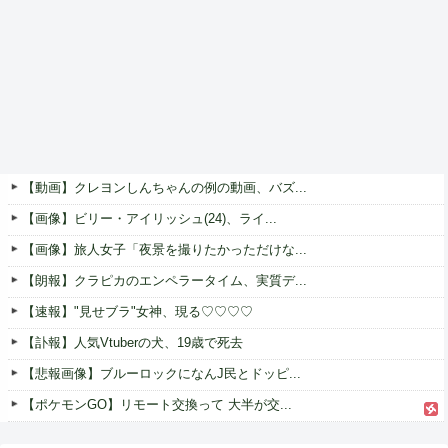
【動画】クレヨンしんちゃんの例の動画、バズ...
【画像】ビリー・アイリッシュ(24)、ライ...
【画像】旅人女子「夜景を撮りたかっただけな...
【朗報】クラピカのエンペラータイム、実質デ...
【速報】"見せブラ"女神、現る♡♡♡♡
【訃報】人気Vtuberの犬、19歳で死去
【悲報画像】ブルーロックになんJ民とドッピ...
【ポケモンGO】リモート交換って 大半が交...