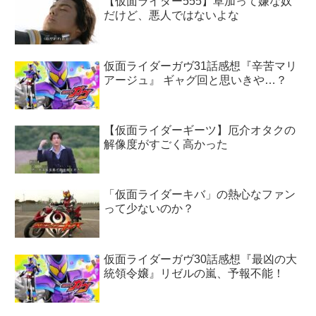
【仮面ライダー555】草加って嫌な奴
だけど、悪人ではないよな
仮面ライダーガヴ31話感想『辛苦マリ
アージュ』 ギャグ回と思いきや…？
【仮面ライダーギーツ】厄介オタクの
解像度がすごく高かった
「仮面ライダーキバ」の熱心なファン
って少ないのか？
仮面ライダーガヴ30話感想『最凶の大
統領令嬢』リゼルの嵐、予報不能！