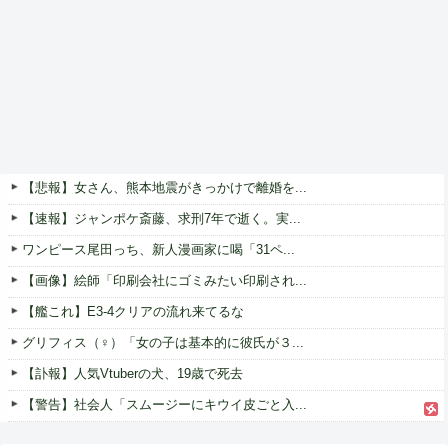
【悲報】女さん、熊本地震がきっかけで離婚を...
【速報】ジャンポケ斎藤、求刑7年で逝く。実...
ワンピース尾田っち、新人漫画家に喝「31ペ...
【画像】絵師「印刷会社にゴミみたい印刷され...
【艦これ】E3-4クリアの流れ来てるな
グリフィス（♀）「女の子は基本的に彼氏が３...
【訃報】人気Vtuberの犬、19歳で死去
【警告】社会人「スムージーにキウイ皮ごと入...