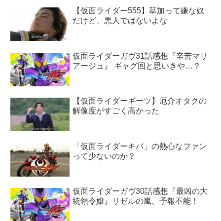
【仮面ライダー555】草加って嫌な奴
だけど、悪人ではないよな
仮面ライダーガヴ31話感想『辛苦マリ
アージュ』 ギャグ回と思いきや…？
【仮面ライダーギーツ】厄介オタクの
解像度がすごく高かった
「仮面ライダーキバ」の熱心なファン
って少ないのか？
仮面ライダーガヴ30話感想『最凶の大
統領令嬢』リゼルの嵐、予報不能！