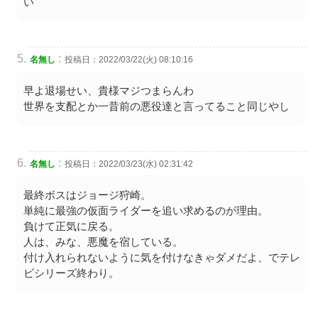
い
:
名無し
投稿日：2022/03/22(火) 08:10:16
早よ退場せい、貴様マジつまらんわ
世界を支配とか一昔前の悪役達と言ってること同じやし
:
名無し
投稿日：2022/03/23(水) 02:31:42
最終ボスはジョージ狩崎。
単純に最強の仮面ライダーを追い求めるのが理由。
負けて正気に戻る。
人は、みな、悪魔を宿している。
付け入れられないように気を付けなきゃダメだよ、でテレ
ビシリーズ終わり。