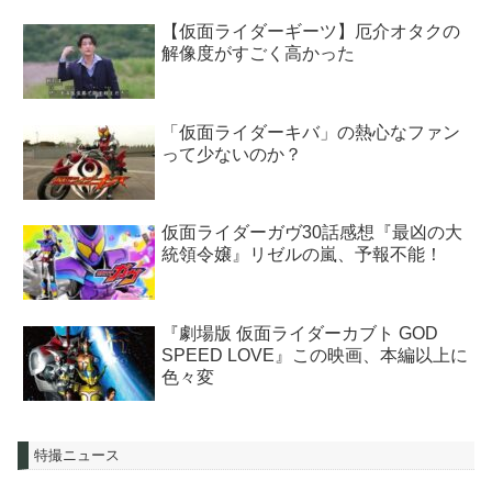
【仮面ライダーギーツ】厄介オタクの
解像度がすごく高かった
「仮面ライダーキバ」の熱心なファン
って少ないのか？
仮面ライダーガヴ30話感想『最凶の大
統領令嬢』リゼルの嵐、予報不能！
『劇場版 仮面ライダーカブト GOD
SPEED LOVE』この映画、本編以上に
色々変
特撮ニュース