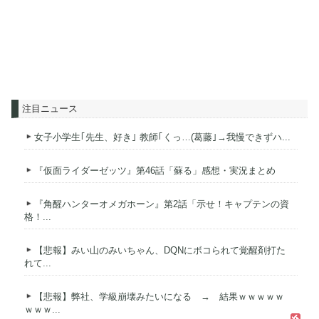
注目ニュース
女子小学生｢先生、好き｣ 教師｢くっ…(葛藤｣→我慢できずハ...
『仮面ライダーゼッツ』第46話「蘇る」感想・実況まとめ
『角醒ハンターオメガホーン』第2話「示せ！キャプテンの資
格！...
【悲報】みい山のみいちゃん、DQNにボコられて覚醒剤打た
れて...
【悲報】弊社、学級崩壊みたいになる → 結果ｗｗｗｗｗ
ｗｗｗ...