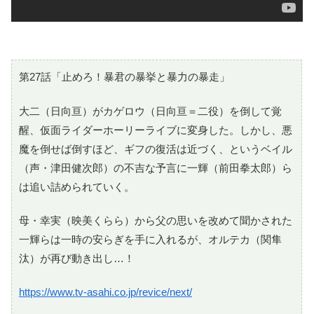
第27話「止めろ！暴君の暴挙と暴力の暴走」
大二（日向亘）がカゲロウ（日向亘＝二役）を倒して覚
醒、仮面ライダーホーリーライブに変身した。しかし、悪
魔を倒せば倒すほど、ギフの復活は近づく、というベイル
（声・津田健次郎）の不吉な予言に一輝（前田拳太郎）ら
は追い詰められていく。
母・幸実（映美くらら）から父の思いを改めて聞かされた
一輝らは一時の安らぎを手に入れるが、オルテカ（関隼
汰）が再び動き出し…！
https://www.tv-asahi.co.jp/revice/next/