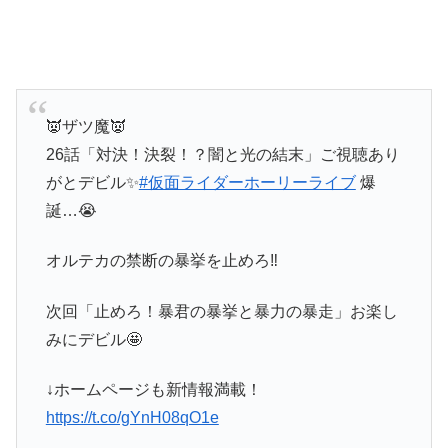
👿ザツ魔👿
26話「対決！決裂！？闇と光の結末」ご視聴あり
がとデビル✨
#仮面ライダーホーリーライブ
爆
誕…😭
オルテカの禁断の暴挙を止めろ‼️
次回「止めろ！暴君の暴挙と暴力の暴走」お楽し
みにデビル🤩
↓ホームページも新情報満載！
https://t.co/gYnH08qO1e