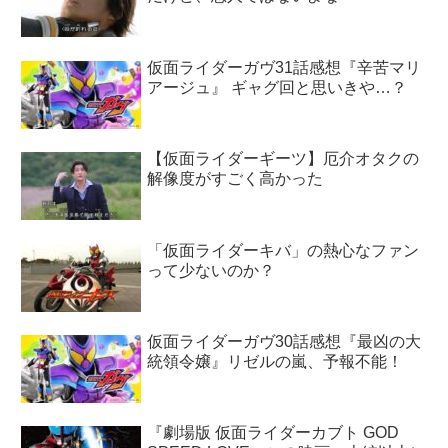
仮面ライダーガヴ31話感想『辛苦マリ
アージュ』 ギャグ回と思いきや…？
【仮面ライダーギーツ】厄介オタクの
解像度がすごく高かった
「仮面ライダーキバ」の熱心なファン
って少ないのか？
仮面ライダーガヴ30話感想『最凶の大
統領令嬢』リゼルの嵐、予報不能！
『劇場版 仮面ライダーカブト GOD