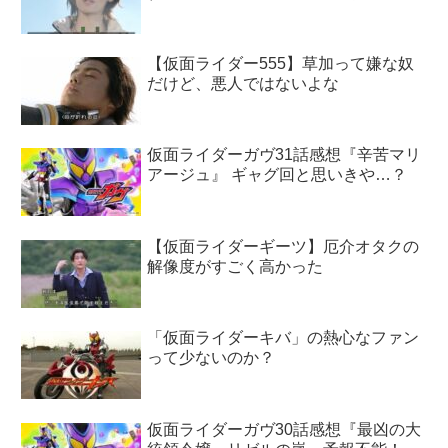
【仮面ライダー555】草加って嫌な奴
だけど、悪人ではないよな
仮面ライダーガヴ31話感想『辛苦マリ
アージュ』 ギャグ回と思いきや…？
【仮面ライダーギーツ】厄介オタクの
解像度がすごく高かった
「仮面ライダーキバ」の熱心なファン
って少ないのか？
仮面ライダーガヴ30話感想『最凶の大