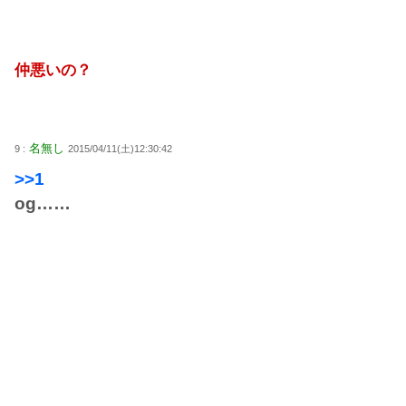
仲悪いの？
名無し
9 :
2015/04/11(土)12:30:42
>>1
og……