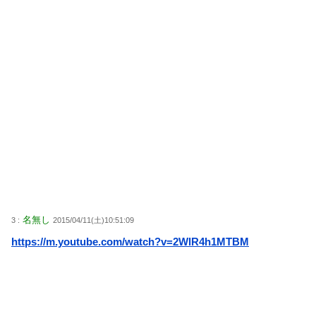
名無し
3 :
2015/04/11(土)10:51:09
https://m.youtube.com/watch?v=2WlR4h1MTBM