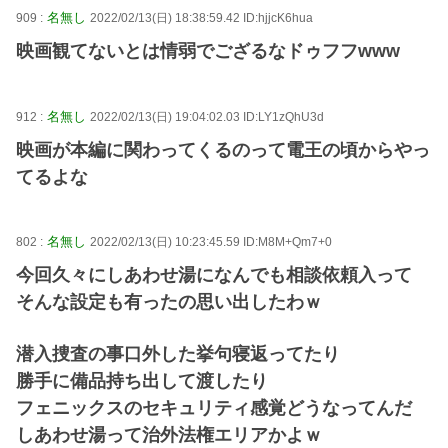
名無し
909 :
2022/02/13(日) 18:38:59.42 ID:hjjcK6hua
映画観てないとは情弱でござるなドゥフフwww
名無し
912 :
2022/02/13(日) 19:04:02.03 ID:LY1zQhU3d
映画が本編に関わってくるのって電王の頃からやっ
てるよな
名無し
802 :
2022/02/13(日) 10:23:45.59 ID:M8M+Qm7+0
今回久々にしあわせ湯になんでも相談依頼入って
そんな設定も有ったの思い出したわｗ
潜入捜査の事口外した挙句寝返ってたり
勝手に備品持ち出して渡したり
フェニックスのセキュリティ感覚どうなってんだ
しあわせ湯って治外法権エリアかよｗ