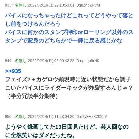
名無し
935 :
2022/02/13(日) 22:10:53.01 ID:juZhbZKVM
バイスになっちゃったけどこれってどうやって落と
し前をつけるんだろう
バイスに何かのスタンプ押印orローリング以外のス
タンプで変身のどちらかで一輝に戻る感じかな
名無し
944 :
2022/02/14(月) 06:00:42.28 ID:epeqb9rH0
>>935
フェイズ2＋カゲロウ顕現時に近い状態だから調子
こいたバイスにライダーキックが炸裂するんじゃ？
（半分冗談半分期待）
名無し
950 :
2022/02/14(月) 11:53:04.20 ID:e7yEHzKZ0St.V
ようやく録画してた13日回見たけど。芸人回なの
に全然笑いはダメだったね。