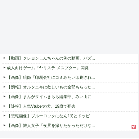
【動画】クレヨンしんちゃんの例の動画、バズ...
成人向けゲーム『ヤリステ メスブター』開発...
【画像】絵師「印刷会社にゴミみたい印刷され...
【朗報】オルタニキは欲しいもの全部もらった...
【画像】まんがタイムきらら編集部、みい山に...
【訃報】人気Vtuberの犬、19歳で死去
【悲報画像】ブルーロックになんJ民とドッピ...
【画像】旅人女子「夜景を撮りたかっただけな...