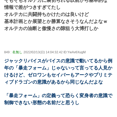
そもそもオルテカに裏切られる以前から基本的な
情報で差がつきすぎてたし
オルテカに共闘持ちかけたのは良いけど
基本計画とか展望とか勝算なさそうなんだよなｗ
オルテカの油断と傲慢さの隙狙う大博打しか
名無し
849 :
2022/02/13(日) 14:04:32.42 ID:YwAv6XugM
ジャックリバイスがバイスの意識で動いてるから例
年の「暴走フォーム」じゃないって言ってる人見か
けるけど、ゼロワンもセイバーもアークやプリミテ
ィブドラゴンの意識があるから同じなんだよな
「暴走フォーム」の定義って恐らく変身者の意識で
制御できない形態の名前だと思うし