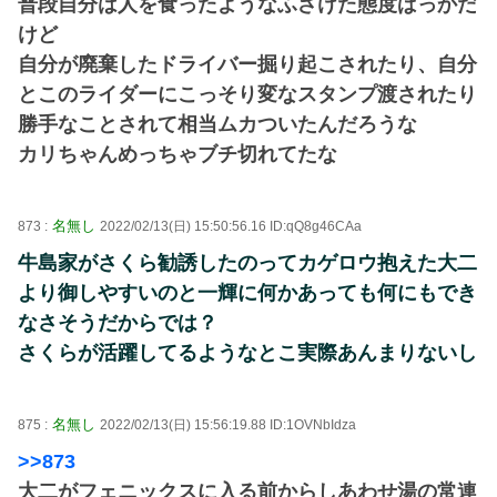
普段自分は人を食ったようなふざけた態度ばっかだ
けど
自分が廃棄したドライバー掘り起こされたり、自分
とこのライダーにこっそり変なスタンプ渡されたり
勝手なことされて相当ムカついたんだろうな
カリちゃんめっちゃブチ切れてたな
名無し
873 :
2022/02/13(日) 15:50:56.16 ID:qQ8g46CAa
牛島家がさくら勧誘したのってカゲロウ抱えた大二
より御しやすいのと一輝に何かあっても何にもでき
なさそうだからでは？
さくらが活躍してるようなとこ実際あんまりないし
名無し
875 :
2022/02/13(日) 15:56:19.88 ID:1OVNbIdza
>>873
大二がフェニックスに入る前からしあわせ湯の常連