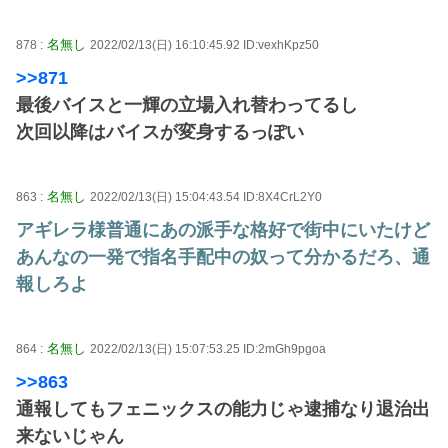
名無し
878 :
2022/02/13(日) 16:10:45.92 ID:vexhKpz50
>>871
最後バイスと一輝の立場入れ替わってるし
次回以降はバイスが変身するっぽい
名無し
863 :
2022/02/13(日) 15:04:43.54 ID:8X4CrL2Y0
アギレラ様普通にあの派手な格好で街中にいたけど
あんなの一発で指名手配中の奴って分かるだろ、通
報しろよ
名無し
864 :
2022/02/13(日) 15:07:53.25 ID:2mGh9pgoa
>>863
通報してもフェニックスの能力じゃ逮捕なり退治出
来ないじゃん