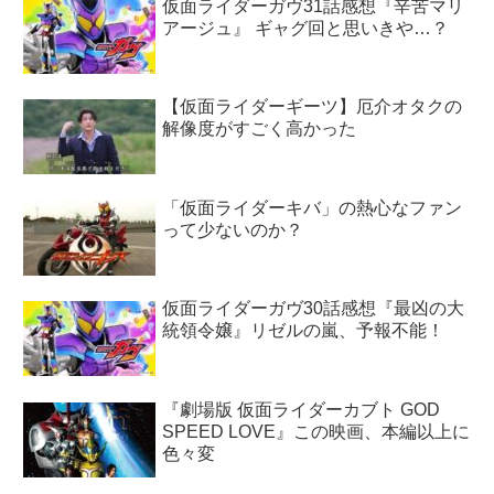
仮面ライダーガヴ31話感想『辛苦マリ
アージュ』 ギャグ回と思いきや…？
【仮面ライダーギーツ】厄介オタクの
解像度がすごく高かった
「仮面ライダーキバ」の熱心なファン
って少ないのか？
仮面ライダーガヴ30話感想『最凶の大
統領令嬢』リゼルの嵐、予報不能！
『劇場版 仮面ライダーカブト GOD
SPEED LOVE』この映画、本編以上に
色々変