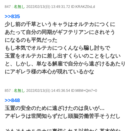
名無し
847 :
2022/02/13(日) 13:49:31.72 ID:KRAKZ0sLd
>>835
少し前の千草というキャラはオルテカにつくに
あたって自分の同期がギフテリアンにされそう
になるのも平気だった
もし本気でオルテカにつくんなら騙し討ちで
玉置をオルテカに差し出すくらいのことをしない
と、しかし、単なる解雇で自分から遠ざけるあたり
にアギレラ様の本心が現れているかな
名無し
857 :
2022/02/13(日) 14:45:36.54 ID:M8M+Qm7+0
>>848
玉置の安全のために遠ざけたのは良いが…
アギレラは世間知らずだし頭脳労働苦手そうだし