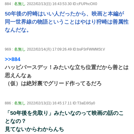
名無し
884 :
2022/02/13(日) 16:43:53.30 ID:cFUPhcOX0
50年後の狩崎はいい人だったから、映画と本編が
同一世界線の物語ということはやはり狩崎は善属性
なんだな。
名無し
969 :
2022/02/14(月) 17:09:26.49 ID:bsP3rFWWMSt.V
>>884
ハッピバースデッ！みたいな立ち位置だから善とは
思えんなぁ
（仮）は絶対裏でグリード作ってるだろ
名無し
886 :
2022/02/13(日) 16:45:17.11 ID:T3aEi9Sy0
「50年後を先取り」みたいなのって映画の話のこ
となの？
見てないからわからんち