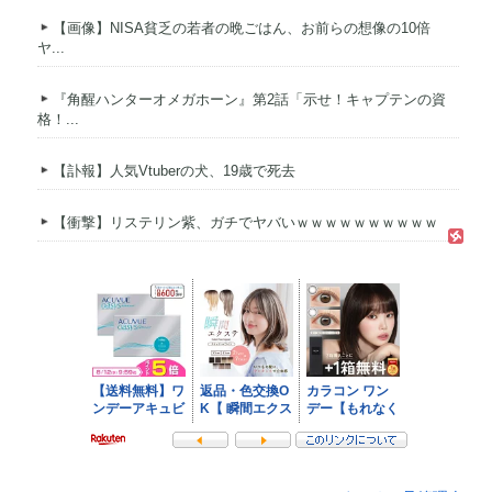
【画像】NISA貧乏の若者の晩ごはん、お前らの想像の10倍
ヤ...
『角醒ハンターオメガホーン』第2話「示せ！キャプテンの資
格！...
【訃報】人気Vtuberの犬、19歳で死去
【衝撃】リステリン紫、ガチでヤバいｗｗｗｗｗｗｗｗｗｗ