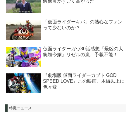
解像度がすごく高かった
「仮面ライダーキバ」の熱心なファン
って少ないのか？
仮面ライダーガヴ30話感想『最凶の大
統領令嬢』リゼルの嵐、予報不能！
『劇場版 仮面ライダーカブト GOD
SPEED LOVE』この映画、本編以上に
色々変
特撮ニュース