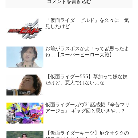
コメントを書き込む
「仮面ライダービルド」を久々に一気
見したけど
お前がラスボスかよ！って皆思ったよ
ね…【スーパーヒーロー大戦】
【仮面ライダー555】草加って嫌な奴
だけど、悪人ではないよな
仮面ライダーガヴ31話感想『辛苦マリ
アージュ』 ギャグ回と思いきや…？
【仮面ライダーギーツ】厄介オタクの