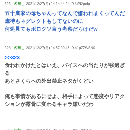
名無し
323 :
2021/12/27(月) 14:14:44.24 ID:/pPf2pelp
五十嵐家の母ちゃんってなんで嫌われまくってんだ
虐待もネグレクトもしてないのに
何処見てもボロクソ言う考察だらけだw
名無し
328 :
2021/12/27(月) 14:57:00.45 ID:41pZZWSN0
>>323
食われかけたとはいえ、バイスへの当たりが強過ぎ
る
あとさくらへの外出禁止ネタがくどい
俺も事情があるにせよ、相手によって態度やリアク
ションが露骨に変わるキャラ嫌いだわ