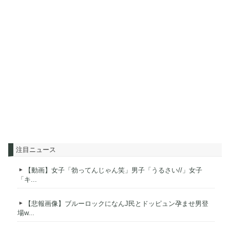
注目ニュース
【動画】女子「勃ってんじゃん笑」男子「うるさい//」女子
「キ...
【悲報画像】ブルーロックになんJ民とドッピュン孕ませ男登
場w...