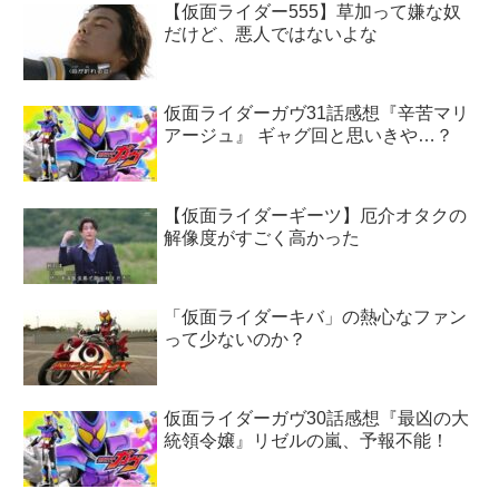
【仮面ライダー555】草加って嫌な奴
だけど、悪人ではないよな
仮面ライダーガヴ31話感想『辛苦マリ
アージュ』 ギャグ回と思いきや…？
【仮面ライダーギーツ】厄介オタクの
解像度がすごく高かった
「仮面ライダーキバ」の熱心なファン
って少ないのか？
仮面ライダーガヴ30話感想『最凶の大
統領令嬢』リゼルの嵐、予報不能！