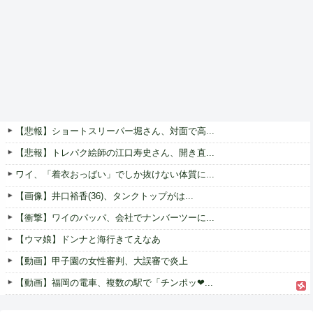
【悲報】ショートスリーパー堀さん、対面で高...
【悲報】トレパク絵師の江口寿史さん、開き直...
ワイ、「着衣おっばい」でしか抜けない体質に...
【画像】井口裕香(36)、タンクトップがは...
【衝撃】ワイのパッパ、会社でナンバーツーに...
【ウマ娘】ドンナと海行きてえなあ
【動画】甲子園の女性審判、大誤審で炎上
【動画】福岡の電車、複数の駅で「チンポッ❤...