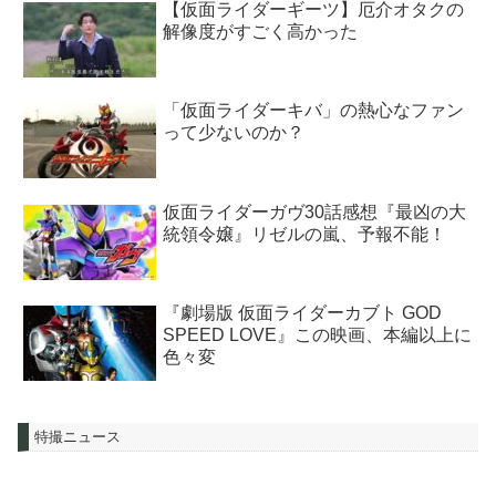
【仮面ライダーギーツ】厄介オタクの
解像度がすごく高かった
「仮面ライダーキバ」の熱心なファン
って少ないのか？
仮面ライダーガヴ30話感想『最凶の大
統領令嬢』リゼルの嵐、予報不能！
『劇場版 仮面ライダーカブト GOD
SPEED LOVE』この映画、本編以上に
色々変
特撮ニュース