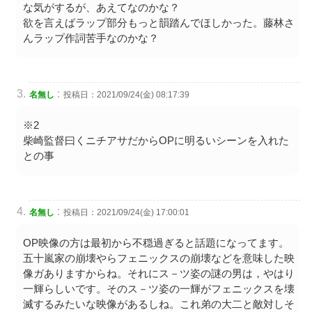
な気がするが、あえてなのかな？
欲を言えばラップ部分もっと韻踏んでほしかった。藤林さ
んラップ作詞苦手なのかな？
:
名無し
投稿日：2021/09/24(金) 08:17:39
※2
柴崎監督曰くニチアサだからOPに明るいシーンを入れた
との事
:
名無し
投稿日：2021/09/24(金) 17:00:01
OP映像の方は最初から不穏過ぎると話題になってます。
五十嵐家の崩壊やらフェニックスの崩壊などを意味した映
像ガありますからね。それにス－ツ姿の謎の男は，やはり
一輝らしいです。そのス－ツ姿の一輝がフェニックスを壊
滅するみたいな映像があるしね。これ弟の大二と敵対しそ