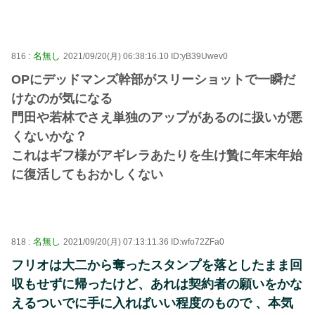
名無し
816 :
2021/09/20(月) 06:38:16.10 ID:yB39Uwev0
OPにデッドマンズ幹部がスリーショットで一瞬だ
けなのが気になる
門田や若林でさえ単独のアップがあるのに扱いが悪
くないかな？
これはギフ様がアギレラあたりを生け贄に年末年始
に復活してもおかしくない
名無し
818 :
2021/09/20(月) 07:13:11.36 ID:wfo72ZFa0
フリオは大二から奪ったスタンプを落としたまま回
収もせずに帰ったけど、あれは契約者の願いをかな
えるついでに手に入ればいい程度のもので 、本気