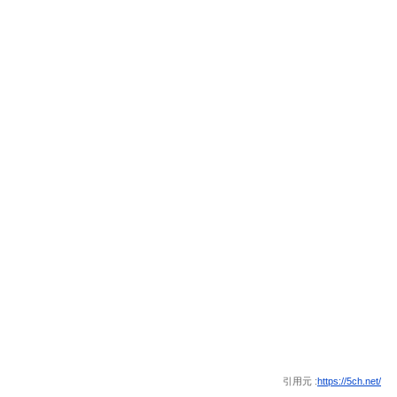
引用元 :
https://5ch.net/