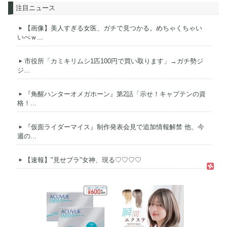
注目ニュース
【画像】美人すぎる女医、ガチで見つかる。めちゃくちゃい
いべｗ...
市役所「カミキリムシ1匹100円で買い取ります」→ガチ勢ジ
ジ...
『角醒ハンターオメガホーン』第2話「示せ！キャプテンの資
格！...
『仮面ライダーマイス』制作発表会見で追加情報解禁 他、今
週の...
【速報】"見せブラ"女神、現る♡♡♡♡