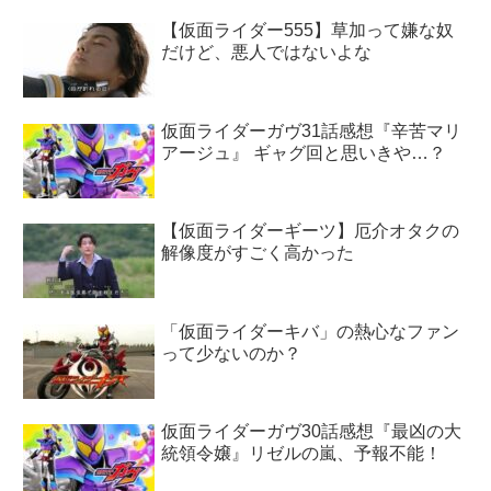
【仮面ライダー555】草加って嫌な奴
だけど、悪人ではないよな
仮面ライダーガヴ31話感想『辛苦マリ
アージュ』 ギャグ回と思いきや…？
【仮面ライダーギーツ】厄介オタクの
解像度がすごく高かった
「仮面ライダーキバ」の熱心なファン
って少ないのか？
仮面ライダーガヴ30話感想『最凶の大
統領令嬢』リゼルの嵐、予報不能！