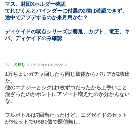
マス、財団Xホルダー確認
てれびくんとバインダーに付属の2種は確認できず、
途中でアプデするのか来月用かな？
ディケイドの弱点シリーズは響鬼、カブト、電王、キ
バ、ディケイドのみ確認
名無し
750 :
2017/12/06(水) 06:39:29.24
1万ちょいガチャ回したら同じ筐体からバリアが2枚出
た。
他のエナジーとシクは1枚ずつだったから上手いこと
混ざったのかホントにアソート増えたのか分かんない
な。
フルボトルは7回当たったけど、エグゼイドのセット
が3セットでUSB1個で探偵無し。