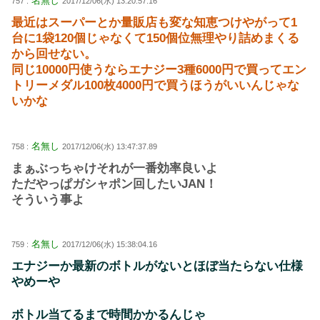
名無し
757 :
2017/12/06(水) 13:20:57.16
最近はスーパーとか量販店も変な知恵つけやがって1
台に1袋120個じゃなくて150個位無理やり詰めまくる
から回せない。
同じ10000円使うならエナジー3種6000円で買ってエン
トリーメダル100枚4000円で買うほうがいいんじゃな
いかな
名無し
758 :
2017/12/06(水) 13:47:37.89
まぁぶっちゃけそれが一番効率良いよ
ただやっぱガシャポン回したいJAN！
そういう事よ
名無し
759 :
2017/12/06(水) 15:38:04.16
エナジーか最新のボトルがないとほぼ当たらない仕様
やめーや
ボトル当てるまで時間かかるんじゃ