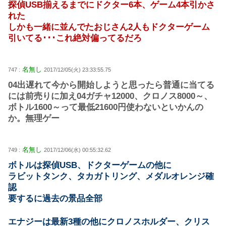
探偵USB揃えるまでにドクター6本、ゲーム4本引かさ
れた
しかも一緒に並んでたおじさん2人もドクターゲーム
引いてる･･･これ絶対偏ってるだろ
名無し
747 :
2017/12/05(火) 23:33:55.75
04出遅れて今から開始しようと思ったら普通に当てる
には前売りに加え04ガチャ12000、クロノス8000～、
ボトル1600～って最低21600円使わないといかんの
か。無理ゲー
名無し
749 :
2017/12/06(水) 00:55:32.62
ボトルは探偵USB、ドクターゲームの他に
ラビットタンク、タカガトリング、メダルオレンジ確
認
要するに過去の景品全部
エナジーは最新3種の他にクロノスホルダー、クリス