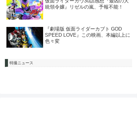
仮面ライダーガヴ30話感想『最凶の大
統領令嬢』リゼルの嵐、予報不能！
『劇場版 仮面ライダーカブト GOD
SPEED LOVE』この映画、本編以上に
色々変
特撮ニュース