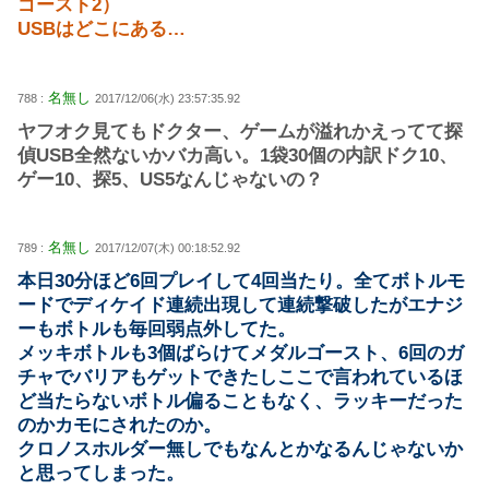
ゴースト2）
USBはどこにある…
名無し
788 :
2017/12/06(水) 23:57:35.92
ヤフオク見てもドクター、ゲームが溢れかえってて探
偵USB全然ないかバカ高い。1袋30個の内訳ドク10、
ゲー10、探5、US5なんじゃないの？
名無し
789 :
2017/12/07(木) 00:18:52.92
本日30分ほど6回プレイして4回当たり。全てボトルモ
ードでディケイド連続出現して連続撃破したがエナジ
ーもボトルも毎回弱点外してた。
メッキボトルも3個ばらけてメダルゴースト、6回のガ
チャでバリアもゲットできたしここで言われているほ
ど当たらないボトル偏ることもなく、ラッキーだった
のかカモにされたのか。
クロノスホルダー無しでもなんとかなるんじゃないか
と思ってしまった。