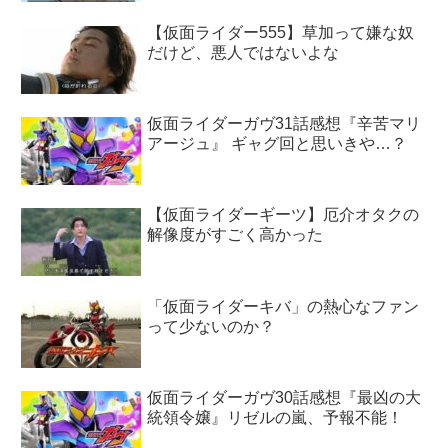
【仮面ライダー555】草加って嫌な奴
だけど、悪人ではないよな
仮面ライダーガヴ31話感想『辛苦マリ
アージュ』 ギャグ回と思いきや…？
【仮面ライダーギーツ】厄介オタクの
解像度がすごく高かった
「仮面ライダーキバ」の熱心なファン
って少ないのか？
仮面ライダーガヴ30話感想『最凶の大
統領令嬢』リゼルの嵐、予報不能！