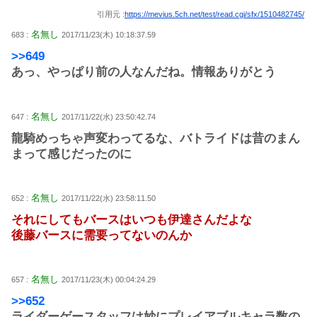
引用元 :
https://mevius.5ch.net/test/read.cgi/sfx/1510482745/
名無し
683 :
2017/11/23(木) 10:18:37.59
>>649
あっ、やっぱり前の人なんだね。情報ありがとう
名無し
647 :
2017/11/22(水) 23:50:42.74
龍騎めっちゃ声変わってるな、バトライドは昔のまん
まって感じだったのに
名無し
652 :
2017/11/22(水) 23:58:11.50
それにしてもバースはいつも伊達さんだよな
後藤バースに需要ってないのんか
名無し
657 :
2017/11/23(木) 00:04:24.29
>>652
ライダーゲースタッフは妙にプレイアブルキャラ数の