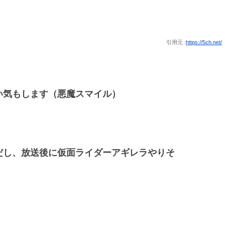
引用元 :
https://5ch.net/
い気もします（悪魔スマイル）
だし、放送後に仮面ライダーアギレラやりそ