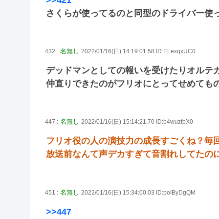
>>421
さくらが使ってるのと同型のドライバー使
名無し
432 :
2022/01/16(日) 14:19:01.58 ID:ELexqxUC0
デッドマンとしての報いを受けたりオルテ
仲直りできたのがフリオにとってせめても
名無し
447 :
2022/01/16(日) 15:14:21.70 ID:b4wuzfpX0
フリオ役の人の演技力の成長すごくね？毎
放送前なんて声デカすぎて音割れしてたの
名無し
451 :
2022/01/16(日) 15:34:00.03 ID:poIByDgQM
>>447